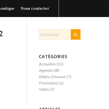
outique
Nous contacter
2
CATÉGORIES
Actualités
(51)
Agenda
(38)
Billets d'humeur
(7)
Prestations
(1)
Vidéo
(7)