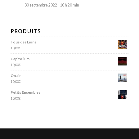
30 septembre 2022 - 10 h 20 min
PRODUITS
Tous des Lions
10,00
€
Capitolium
10,00
€
On air
10,00
€
Petits Ensembles
10,00
€