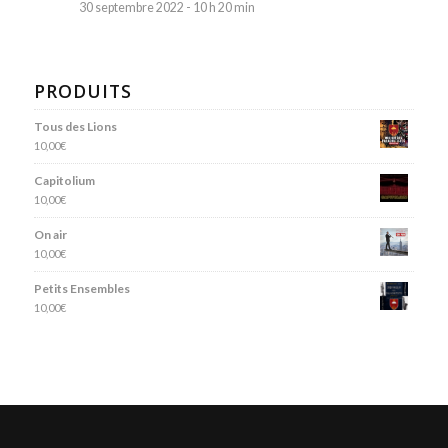
30 septembre 2022 - 10 h 20 min
PRODUITS
Tous des Lions
10,00
€
Capitolium
10,00
€
On air
10,00
€
Petits Ensembles
10,00
€