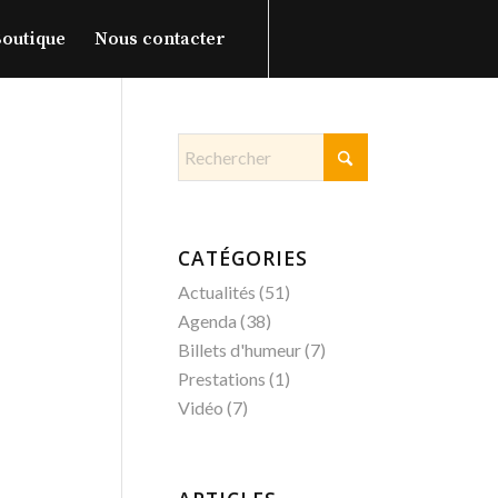
outique
Nous contacter
CATÉGORIES
Actualités
(51)
Agenda
(38)
Billets d'humeur
(7)
Prestations
(1)
Vidéo
(7)