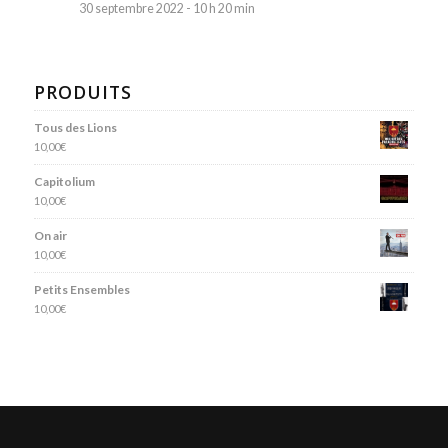
30 septembre 2022 - 10 h 20 min
PRODUITS
Tous des Lions
10,00
€
Capitolium
10,00
€
On air
10,00
€
Petits Ensembles
10,00
€