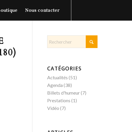
outique
Nous contacter
E
180)
CATÉGORIES
Actualités
(51)
Agenda
(38)
Billets d'humeur
(7)
Prestations
(1)
Vidéo
(7)