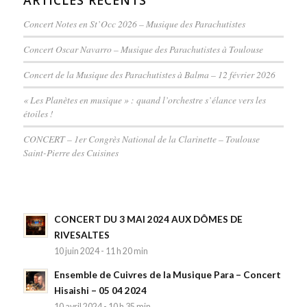
Concert Notes en St’Occ 2026 – Musique des Parachutistes
Concert Oscar Navarro – Musique des Parachutistes à Toulouse
Concert de la Musique des Parachutistes à Balma – 12 février 2026
« Les Planètes en musique » : quand l’orchestre s’élance vers les
étoiles !
CONCERT – 1er Congrès National de la Clarinette – Toulouse
Saint-Pierre des Cuisines
CONCERT DU 3 MAI 2024 AUX DÔMES DE
RIVESALTES
10 juin 2024 - 11 h 20 min
Ensemble de Cuivres de la Musique Para – Concert
Hisaishi – 05 04 2024
10 avril 2024 - 10 h 35 min