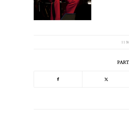
11 
PART