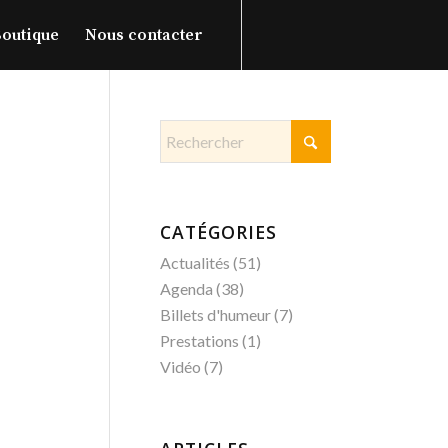
outique
Nous contacter
CATÉGORIES
Actualités
(51)
Agenda
(38)
Billets d'humeur
(7)
Prestations
(1)
Vidéo
(7)