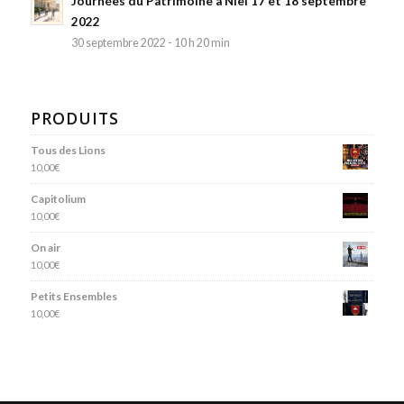
Journées du Patrimoine à Niel 17 et 18 septembre
2022
30 septembre 2022 - 10 h 20 min
PRODUITS
Tous des Lions
10,00
€
Capitolium
10,00
€
On air
10,00
€
Petits Ensembles
10,00
€