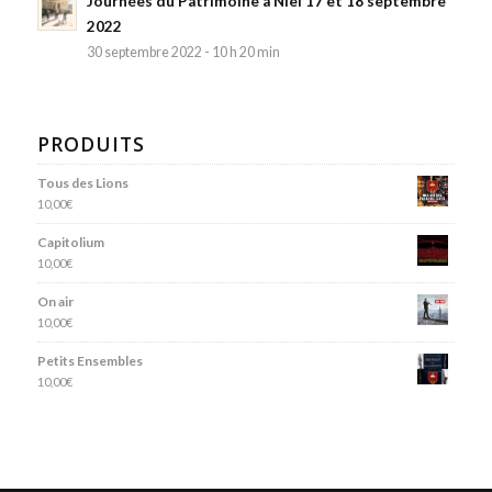
Journées du Patrimoine à Niel 17 et 18 septembre
2022
30 septembre 2022 - 10 h 20 min
PRODUITS
Tous des Lions
10,00
€
Capitolium
10,00
€
On air
10,00
€
Petits Ensembles
10,00
€