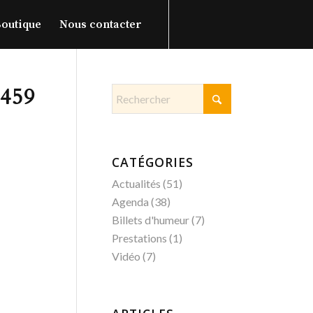
outique
Nous contacter
459
CATÉGORIES
Actualités
(51)
Agenda
(38)
Billets d'humeur
(7)
Prestations
(1)
Vidéo
(7)