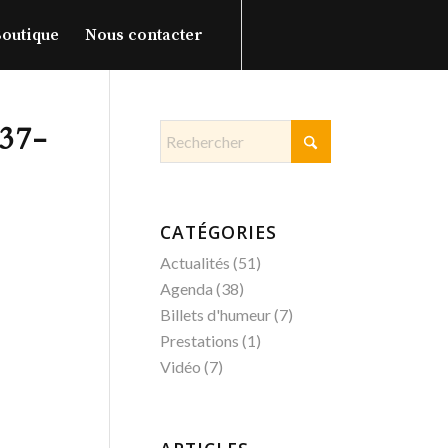
outique
Nous contacter
37-
CATÉGORIES
Actualités
(51)
Agenda
(38)
Billets d'humeur
(7)
Prestations
(1)
Vidéo
(7)