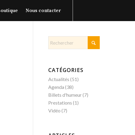
outique
Nous contacter
CATÉGORIES
Actualités
(51)
Agenda
(38)
Billets d'humeur
(7)
Prestations
(1)
Vidéo
(7)