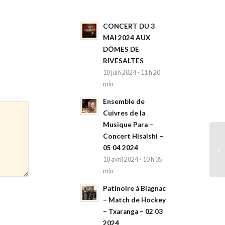
CONCERT DU 3
MAI 2024 AUX
DÔMES DE
RIVESALTES
10 juin 2024 - 11 h 20
min
Ensemble de
Cuivres de la
Musique Para –
Concert Hisaishi –
Jo
05 04 2024
ex
10 avril 2024 - 10 h 35
min
Patinoire à Blagnac
– Match de Hockey
– Txaranga – 02 03
2024