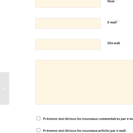
*
Nom
*
E-mail
Site web
Concert Caritatif – 19 Juin 2012 –
Prévenez-moi de tous les nouveaux commentaires par e-ma
Prévenez-moi de tous les nouveaux articles par e-mail.