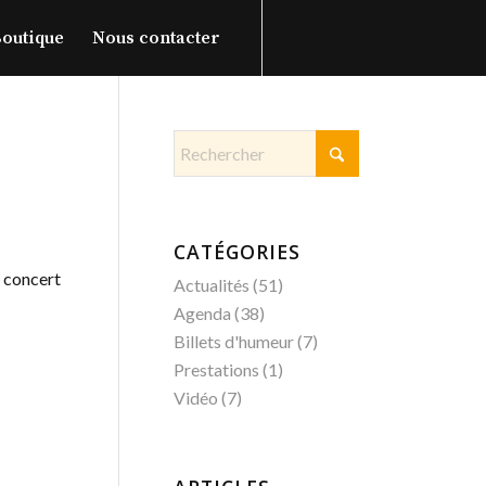
outique
Nous contacter
CATÉGORIES
n concert
Actualités
(51)
Agenda
(38)
Billets d'humeur
(7)
Prestations
(1)
Vidéo
(7)